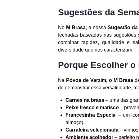
Sugestões da Sema
No
M Brasa
, a nossa
Sugestão d
fechadas baseadas nas sugestões 
combinar rapidez, qualidade e sa
diversidade que nos caracterizam.
Porque Escolher o
Na
Póvoa de Varzim, o M Brasa
de
de demonstrar essa versatilidade, m
Carnes na brasa
– uma das gran
Peixe fresco e marisco
– proveni
Francesinha Especia
l – um íco
almoço).
Garrafeira selecionada
– vinhos
Ambiente acolhedor
– perfeito 